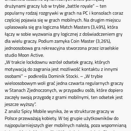
drużynami graczy lub w trybie „battle royale” – ten
popularny rodzaj rozgrywki w grach na PC i konsolach coraz
częściej pojawia się w grach mobilnych. Na drugim miejscu
uplasowała się gra logiczna Match Masters (3,49%), która
łączy w sobie wyzwania gry logicznej z doświadczeniem gry
dla wielu graczy. Podium zamyka Coin Master (3,26%),
jednoosobowa gra rekreacyjna stworzona przez izraelskie
studio Moon Active.
„W trakcie lockdownu wzrósł odsetek graczy, których
motywacją do zagrania jest możliwość kontaktu z innymi
osobami” – podkreśla Dominik Stocki. – „W trybie
wieloosobowym woli grać jedna czwarta regularnych graczy
w Stanach Zjednoczonych, w przypadku osób, które dopiero
zaczęły swoją przygodę z grami mobilnymi, ten odsetek jest
jeszcze wyższy”.
Z analiz Spicy Mobile wynika, że w strukturze graczy w
Polsce przeważają kobiety. W tej grupie użytkowników do
najpopularniejszych gier mobilnych należą, poza wspomnianą