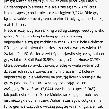
już grą Match Masters (5,12%), aż dwie produkcje Playrix:
Gardenscapes (pierwsze miejsce z zasięgiem 5,32%) oraz
Homescapes (trzecie miejsce z zasięgiem 3,27%). Obie gry
łączą w sobie elementy symulacyjne i tradycyjną mechanikę
match-three.
Nieco inaczej wygląda ranking według zasięgu według wieku
graczy. W najmłodszej badanej grupie wiekowej
najpopularniejszą grą mobilną w maju 2021 r. była Pokémon
GO – gra w nią niemal co dziesiąty użytkownik w wieku 15-
24 lata (9,11%). W pierwszej trójce pojawiły się też symulator
gry w bilard 8 Ball Pool (8,95%) oraz gra Quiz House (7,79%),
która pozwala sprawdzić swoją wiedzę w wielu wybranych
dziedzinach i rywalizować z innymi graczami. Z kolei w
najstarszej grupie wiekowej na pozycję lidera wysunęła się
gra w pasjansa Solitaire (4%), wyprzedzając wspomniane
wyżej gry Brawl Stars (3,84%) oraz Homescapes (3,84%).
Jak podkreśla ekspert Spicy Mobile, ranking gier mobilnych
jest niezwykle dynamiczny. Wahania zasięgów dotykają nie
tylko gier walczących o wyższą pozycję w rankingu, ale i tak