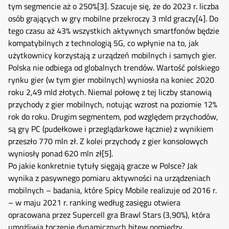
tym segmencie aż o 250%
[3]
. Szacuje się, że do 2023 r. liczba
osób grających w gry mobilne przekroczy 3 mld graczy
[4]
. Do
tego czasu aż 43% wszystkich aktywnych smartfonów będzie
kompatybilnych z technologią 5G, co wpłynie na to, jak
użytkownicy korzystają z urządzeń mobilnych i samych gier.
Polska nie odbiega od globalnych trendów. Wartość polskiego
rynku gier (w tym gier mobilnych) wyniosła na koniec 2020
roku 2,49 mld złotych. Niemal połowę z tej liczby stanowią
przychody z gier mobilnych, notując wzrost na poziomie 12%
rok do roku. Drugim segmentem, pod względem przychodów,
są gry PC (pudełkowe i przeglądarkowe łącznie) z wynikiem
przeszło 770 mln zł. Z kolei przychody z gier konsolowych
wyniosły ponad 620 mln zł
[5]
.
Po jakie konkretnie tytuły sięgają gracze w Polsce? Jak
wynika z pasywnego pomiaru aktywności na urządzeniach
mobilnych – badania, które Spicy Mobile realizuje od 2016 r.
– w maju 2021 r. ranking według zasięgu otwiera
opracowana przez Supercell gra Brawl Stars (3,90%), która
umożliwia toczenie dynamicznych bitew pomiędzy