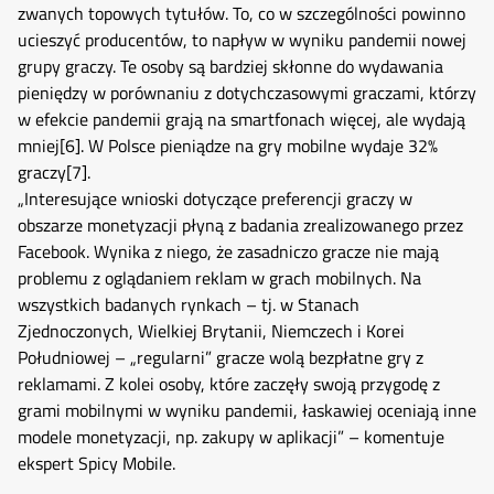
zwanych topowych tytułów. To, co w szczególności powinno
ucieszyć producentów, to napływ w wyniku pandemii nowej
grupy graczy. Te osoby są bardziej skłonne do wydawania
pieniędzy w porównaniu z dotychczasowymi graczami, którzy
w efekcie pandemii grają na smartfonach więcej, ale wydają
mniej
[6]
. W Polsce pieniądze na gry mobilne wydaje 32%
graczy
[7]
.
„Interesujące wnioski dotyczące preferencji graczy w
obszarze monetyzacji płyną z badania zrealizowanego przez
Facebook. Wynika z niego, że zasadniczo gracze nie mają
problemu z oglądaniem reklam w grach mobilnych. Na
wszystkich badanych rynkach – tj. w Stanach
Zjednoczonych, Wielkiej Brytanii, Niemczech i Korei
Południowej – „regularni” gracze wolą bezpłatne gry z
reklamami. Z kolei osoby, które zaczęły swoją przygodę z
grami mobilnymi w wyniku pandemii, łaskawiej oceniają inne
modele monetyzacji, np. zakupy w aplikacji” – komentuje
ekspert Spicy Mobile.