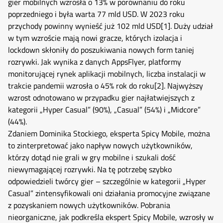
gier mobilnych wzrosła o 13% w porównaniu do roku
poprzedniego i była warta 77 mld USD. W 2023 roku
przychody powinny wynieść już 102 mld USD
[1]
. Duży udział
w tym wzroście mają nowi gracze, których izolacja i
lockdown skłoniły do poszukiwania nowych form taniej
rozrywki. Jak wynika z danych AppsFlyer, platformy
monitorującej rynek aplikacji mobilnych, liczba instalacji w
trakcie pandemii wzrosła o 45% rok do roku
[2]
. Najwyższy
wzrost odnotowano w przypadku gier najłatwiejszych z
kategorii „Hyper Casual” (90%), „Casual” (54%) i „Midcore”
(44%).
Zdaniem Dominika Stockiego, eksperta Spicy Mobile, można
to zinterpretować jako napływ nowych użytkowników,
którzy dotąd nie grali w gry mobilne i szukali dość
niewymagającej rozrywki. Na tę potrzebę szybko
odpowiedzieli twórcy gier – szczególnie w kategorii „Hyper
Casual” zintensyfikowali oni działania promocyjne związane
z pozyskaniem nowych użytkowników. Pobrania
nieorganiczne, jak podkreśla ekspert Spicy Mobile, wzrosły w