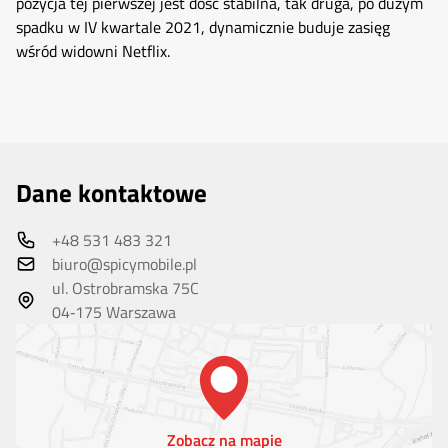
pozycja tej pierwszej jest dość stabilna, tak druga, po dużym
spadku w IV kwartale 2021, dynamicznie buduje zasięg
wśród widowni Netflix.
Dane kontaktowe
+48 531 483 321
biuro@spicymobile.pl
ul. Ostrobramska 75C
04‑175 Warszawa
Zobacz na mapie