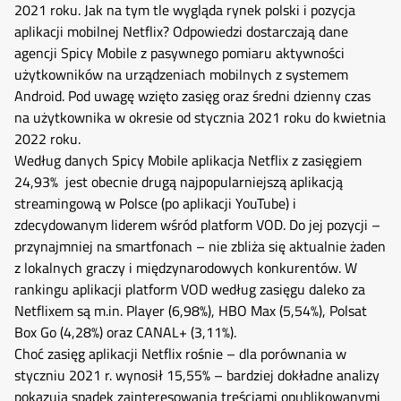
2021 roku. Jak na tym tle wygląda rynek polski i pozycja
aplikacji mobilnej Netflix? Odpowiedzi dostarczają dane
agencji Spicy Mobile z pasywnego pomiaru aktywności
użytkowników na urządzeniach mobilnych z systemem
Android. Pod uwagę wzięto zasięg oraz średni dzienny czas
na użytkownika w okresie od stycznia 2021 roku do kwietnia
2022 roku.
Według danych Spicy Mobile aplikacja Netflix z zasięgiem
24,93% jest obecnie drugą najpopularniejszą aplikacją
streamingową w Polsce (po aplikacji YouTube) i
zdecydowanym liderem wśród platform VOD. Do jej pozycji –
przynajmniej na smartfonach – nie zbliża się aktualnie żaden
z lokalnych graczy i międzynarodowych konkurentów. W
rankingu aplikacji platform VOD według zasięgu daleko za
Netflixem są m.in. Player (6,98%), HBO Max (5,54%), Polsat
Box Go (4,28%) oraz CANAL+ (3,11%).
Choć zasięg aplikacji Netflix rośnie – dla porównania w
styczniu 2021 r. wynosił 15,55% – bardziej dokładne analizy
pokazują spadek zainteresowania treściami opublikowanymi