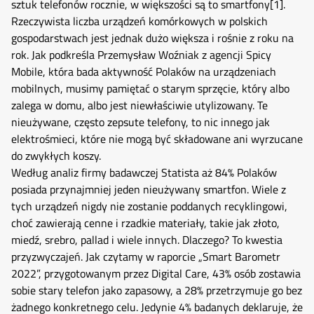
sztuk telefonów rocznie, w większości są to smartfony
[1]
.
Rzeczywista liczba urządzeń komórkowych w polskich
gospodarstwach jest jednak dużo większa i rośnie z roku na
rok. Jak podkreśla Przemysław Woźniak z agencji Spicy
Mobile, która bada aktywność Polaków na urządzeniach
mobilnych, musimy pamiętać o starym sprzęcie, który albo
zalega w domu, albo jest niewłaściwie utylizowany. Te
nieużywane, często zepsute telefony, to nic innego jak
elektrośmieci, które nie mogą być składowane ani wyrzucane
do zwykłych koszy.
Według analiz firmy badawczej Statista aż 84% Polaków
posiada przynajmniej jeden nieużywany smartfon. Wiele z
tych urządzeń nigdy nie zostanie poddanych recyklingowi,
choć zawierają cenne i rzadkie materiały, takie jak złoto,
miedź, srebro, pallad i wiele innych. Dlaczego? To kwestia
przyzwyczajeń. Jak czytamy w raporcie „Smart Barometr
2022”, przygotowanym przez Digital Care, 43% osób zostawia
sobie stary telefon jako zapasowy, a 28% przetrzymuje go bez
żadnego konkretnego celu. Jedynie 4% badanych deklaruje, że