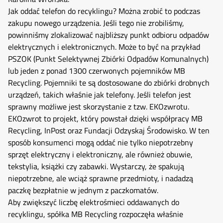
Jak oddać telefon do recyklingu? Można zrobić to podczas
zakupu nowego urządzenia. Jeśli tego nie zrobiliśmy,
powinniśmy zlokalizować najbliższy punkt odbioru odpadów
elektrycznych i elektronicznych. Może to być na przykład
PSZOK (Punkt Selektywnej Zbiórki Odpadów Komunalnych)
lub jeden z ponad 1300 czerwonych pojemników MB
Recycling. Pojemniki te są dostosowane do zbiórki drobnych
urządzeń, takich właśnie jak telefony. Jeśli telefon jest
sprawny możliwe jest skorzystanie z tzw. EKOzwrotu.
EKOzwrot to projekt, który powstał dzięki współpracy MB
Recycling, InPost oraz Fundacji Odzyskaj Środowisko. W ten
sposób konsumenci mogą oddać nie tylko niepotrzebny
sprzęt elektryczny i elektroniczny, ale również obuwie,
tekstylia, książki czy zabawki. Wystarczy, że spakują
niepotrzebne, ale wciąż sprawne przedmioty, i nadadzą
paczkę bezpłatnie w jednym z paczkomatów.
Aby zwiększyć liczbę elektrośmieci oddawanych do
recyklingu, spółka MB Recycling rozpoczęła właśnie