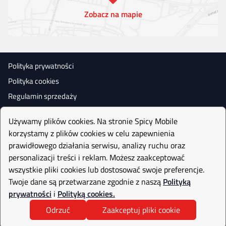
Zobacz na mapie
Polityka prywatności
Polityka cookies
Regulamin sprzedaży
Używamy plików cookies. Na stronie Spicy Mobile
korzystamy z plików cookies w celu zapewnienia
prawidłowego działania serwisu, analizy ruchu oraz
personalizacji treści i reklam. Możesz zaakceptować
wszystkie pliki cookies lub dostosować swoje preferencje.
Twoje dane są przetwarzane zgodnie z naszą
Polityką
prywatności
i
Polityką cookies.
Odrzuć
Zaakceptuj pliki cookie
Realizujemy projekt współfinasowany
przez Narodowe Centrum Badań i Rozwoju