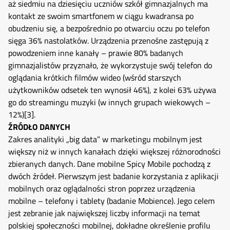
aż siedmiu na dziesięciu uczniów szkół gimnazjalnych ma
kontakt ze swoim smartfonem w ciągu kwadransa po
obudzeniu się, a bezpośrednio po otwarciu oczu po telefon
sięga 36% nastolatków. Urządzenia przenośne zastępują z
powodzeniem inne kanały – prawie 80% badanych
gimnazjalistów przyznało, że wykorzystuje swój telefon do
oglądania krótkich filmów wideo (wśród starszych
użytkowników odsetek ten wynosił 46%), z kolei 63% używa
go do streamingu muzyki (w innych grupach wiekowych –
12%)
[3]
.
ŹRÓDŁO DANYCH
Zakres analityki „big data” w marketingu mobilnym jest
większy niż w innych kanałach dzięki większej różnorodności
zbieranych danych. Dane mobilne Spicy Mobile pochodzą z
dwóch źródeł. Pierwszym jest badanie korzystania z aplikacji
mobilnych oraz oglądalności stron poprzez urządzenia
mobilne – telefony i tablety (badanie Mobience). Jego celem
jest zebranie jak największej liczby informacji na temat
polskiej społeczności mobilnej, dokładne określenie profilu