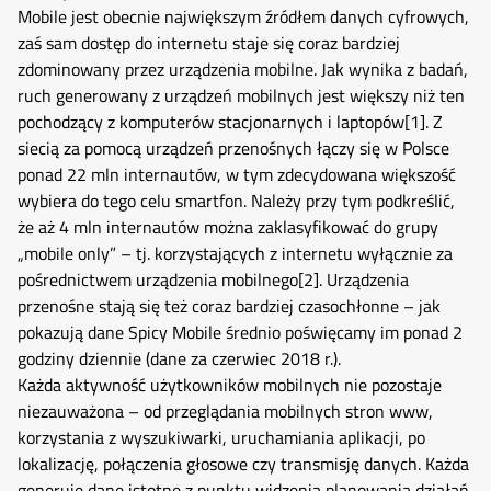
Mobile jest obecnie największym źródłem danych cyfrowych,
zaś sam dostęp do internetu staje się coraz bardziej
zdominowany przez urządzenia mobilne. Jak wynika z badań,
ruch generowany z urządzeń mobilnych jest większy niż ten
pochodzący z komputerów stacjonarnych i laptopów
[1]
. Z
siecią za pomocą urządzeń przenośnych łączy się w Polsce
ponad 22 mln internautów, w tym zdecydowana większość
wybiera do tego celu smartfon. Należy przy tym podkreślić,
że aż 4 mln internautów można zaklasyfikować do grupy
„mobile only” – tj. korzystających z internetu wyłącznie za
pośrednictwem urządzenia mobilnego
[2]
. Urządzenia
przenośne stają się też coraz bardziej czasochłonne – jak
pokazują dane Spicy Mobile średnio poświęcamy im ponad 2
godziny dziennie (dane za czerwiec 2018 r.).
Każda aktywność użytkowników mobilnych nie pozostaje
niezauważona – od przeglądania mobilnych stron www,
korzystania z wyszukiwarki, uruchamiania aplikacji, po
lokalizację, połączenia głosowe czy transmisję danych. Każda
generuje dane istotne z punktu widzenia planowania działań