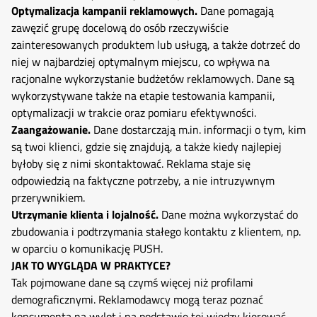
Optymalizacja kampanii reklamowych.
Dane pomagają
zawęzić grupę docelową do osób rzeczywiście
zainteresowanych produktem lub usługą, a także dotrzeć do
niej w najbardziej optymalnym miejscu, co wpływa na
racjonalne wykorzystanie budżetów reklamowych. Dane są
wykorzystywane także na etapie testowania kampanii,
optymalizacji w trakcie oraz pomiaru efektywności.
Zaangażowanie.
Dane dostarczają m.in. informacji o tym, kim
są twoi klienci, gdzie się znajdują, a także kiedy najlepiej
byłoby się z nimi skontaktować. Reklama staje się
odpowiedzią na faktyczne potrzeby, a nie intruzywnym
przerywnikiem.
Utrzymanie klienta i lojalność.
Dane można wykorzystać do
zbudowania i podtrzymania stałego kontaktu z klientem, np.
w oparciu o komunikację PUSH.
JAK TO WYGLĄDA W PRAKTYCE?
Tak pojmowane dane są czymś więcej niż profilami
demograficznymi. Reklamodawcy mogą teraz poznać
konsumenta na wylot i na podstawie tej wiedzy kierować