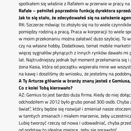
spotkałem się właśnie z Rafałem w przerwie w pracy na
Rafale – pełniłeś poprzednio funkcję dyrektora sprzed
Jak to się stało, że zdecydowałeś się na założenie agen
RK: Szczerze mówiąc to złożyło się na to wiele czynnikó
pomiędzy rodziną a pracą. Praca w korporacji to wiele s
w moim przekonaniu można załatwić dużo szybciej. To ws
czy na własne hobby. Dodatkowo, temat mobile marketing
więcej sygnałów płynących z innych rynków dawało mi po
lat. Najtrudniejszy jednak był moment przełamania się i 
żona Kasia, która od początku wspierała mnie we wszyst
na kawę i doszliśmy do wniosku, że jesteśmy na podobny
A Ty Arturze głównie w branży znany jesteś z Gemiusa, 
Co z kolei Tobą kierowało?
AZ: Gemius to jest bardzo duża firma. Kiedy do niej doł
odchodziłem w 2012 było grubo ponad 300 osób. Chyba za
świat”, który będzie się rozwijał i zmieniał nasze otoczen
w tamtych zmianach i miałem marzenie, żeby uczestniczy
Lubię tworzyć rzeczy od nowa i udowadniać, chyba prze
od podstaw to idealne miejsce, żeby się sprawdzić.