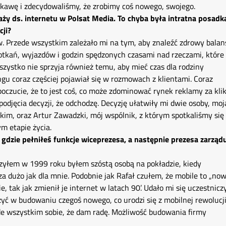
 kawę i zdecydowaliśmy, że zrobimy coś nowego, swojego.
aży ds. internetu w Polsat Media. To chyba była intratna posad
cji?
w. Przede wszystkim zależało mi na tym, aby znaleźć zdrowy balan
potkań, wyjazdów i godzin spędzonych czasami nad rzeczami, które
zystko nie sprzyja również temu, aby mieć czas dla rodziny
u coraz częściej pojawiał się w rozmowach z klientami. Coraz
czucie, że to jest coś, co może zdominować rynek reklamy za kli
podjęcia decyzji, że odchodzę. Decyzję ułatwiły mi dwie osoby, moj
kim, oraz Artur Zawadzki, mój wspólnik, z którym spotkaliśmy się
m etapie życia.
gdzie pełniłeś funkcje wiceprezesa, a następnie prezesa zarządu
ączyłem w 1999 roku byłem szóstą osobą na pokładzie, kiedy
 dużo jak dla mnie. Podobnie jak Rafał czułem, że mobile to „no
ie, tak jak zmienił je internet w latach 90’. Udało mi się uczestnicz
ć w budowaniu czegoś nowego, co urodzi się z mobilnej rewolucji
de wszystkim sobie, że dam radę. Możliwość budowania firmy