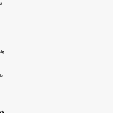
iu
się
ła
ych