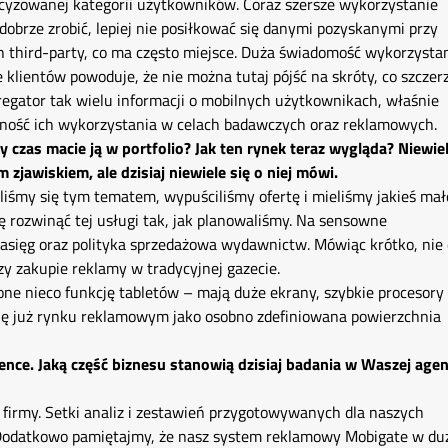
recyzowanej kategorii użytkowników. Coraz szersze wykorzystanie
o dobrze zrobić, lepiej nie posiłkować się danymi pozyskanymi przy
h third-party, co ma często miejsce. Duża świadomość wykorzysta
lientów powoduje, że nie można tutaj pójść na skróty, co szczer
regator tak wielu informacji o mobilnych użytkownikach, właśnie
jętność ich wykorzystania w celach badawczych oraz reklamowych.
y czas macie ją w portfolio? Jak ten rynek teraz wygląda? Niewie
zjawiskiem, ale dzisiaj niewiele się o niej mówi.
liśmy się tym tematem, wypuściliśmy ofertę i mieliśmy jakieś mał
ę rozwinąć tej usługi tak, jak planowaliśmy. Na sensowne
zasięg oraz polityka sprzedażowa wydawnictw. Mówiąc krótko, nie
rzy zakupie reklamy w tradycyjnej gazecie.
one nieco funkcję tabletów – mają duże ekrany, szybkie procesory
a się już rynku reklamowym jako osobno zdefiniowana powierzchnia
nce. Jaką część biznesu stanowią dzisiaj badania w Waszej agen
 firmy. Setki analiz i zestawień przygotowywanych dla naszych
a. Dodatkowo pamiętajmy, że nasz system reklamowy Mobigate w du