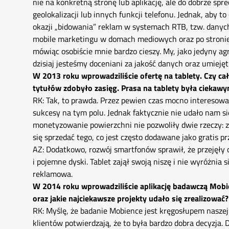
nie na konkretną stronę lub aplikację, ale do dobrze sp
geolokalizacji lub innych funkcji telefonu. Jednak, aby t
okazji „bidowania” reklam w systemach RTB, tzw. danyc
mobile marketingu w domach mediowych oraz po stronie k
mówiąc osobiście mnie bardzo cieszy. My, jako jedyny ag
dzisiaj jesteśmy doceniani za jakość danych oraz umie
W 2013 roku wprowadziliście ofertę na tablety. Czy cał
tytułów zdobyło zasięg. Prasa na tablety była ciekawym 
RK: Tak, to prawda. Przez pewien czas mocno interesowa
sukcesy na tym polu. Jednak faktycznie nie udało nam si
monetyzowanie powierzchni nie pozwoliły dwie rzeczy: 
się sprzedać tego, co jest często dodawane jako gratis p
AZ: Dodatkowo, rozwój smartfonów sprawił, że przejęły 
i pojemne dyski. Tablet zajął swoją niszę i nie wyróżni
reklamowa.
W 2014 roku wprowadziliście aplikację badawczą Mobie
oraz jakie najciekawsze projekty udało się zrealizować?
RK: Myślę, że badanie Mobience jest kręgosłupem naszej
klientów potwierdzają, że to była bardzo dobra decyzj