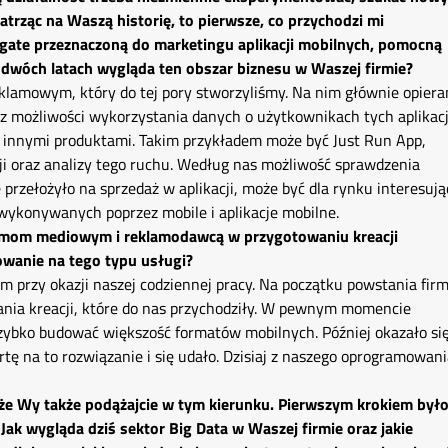
trząc na Waszą historię, to pierwsze, co przychodzi mi
gate przeznaczoną do marketingu aplikacji mobilnych, pomocną
dwóch latach wygląda ten obszar biznesu w Waszej firmie?
klamowym, który do tej pory stworzyliśmy. Na nim głównie opier
az możliwości wykorzystania danych o użytkownikach tych aplikacj
nad innymi produktami. Takim przykładem może być Just Run App,
ji oraz analizy tego ruchu. Według nas możliwość sprawdzenia
przełożyło na sprzedaż w aplikacji, może być dla rynku interesują
ykonywanych poprzez mobile i aplikacje mobilne.
domom mediowym i reklamodawcą w przygotowaniu kreacji
owanie na tego typu usługi?
em przy okazji naszej codziennej pracy. Na początku powstania fir
nia kreacji, które do nas przychodziły. W pewnym momencie
ybko budować większość formatów mobilnych. Później okazało się
tę na to rozwiązanie i się udało. Dzisiaj z naszego oprogramowan
 że Wy także podążajcie w tym kierunku. Pierwszym krokiem był
ak wygląda dziś sektor Big Data w Waszej firmie oraz jakie