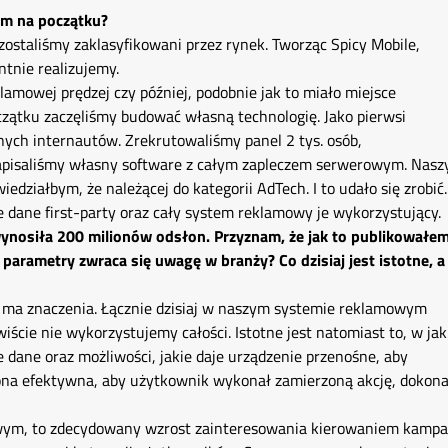
am na początku?
 zostaliśmy zaklasyfikowani przez rynek. Tworząc Spicy Mobile,
ntnie realizujemy.
lamowej prędzej czy później, podobnie jak to miało miejsce
czątku zaczęliśmy budować własną technologię. Jako pierwsi
ych internautów. Zrekrutowaliśmy panel 2 tys. osób,
apisaliśmy własny software z całym zapleczem serwerowym. Nas
edziałbym, że należącej do kategorii AdTech. I to udało się zrobić.
de dane first-party oraz cały system reklamowy je wykorzystujący.
nosiła 200 milionów odsłon. Przyznam, że jak to publikowałe
e parametry zwraca się uwagę w branży? Co dzisiaj jest istotne, a
e ma znaczenia. Łącznie dzisiaj w naszym systemie reklamowym
ście nie wykorzystujemy całości. Istotne jest natomiast to, w jak
dane oraz możliwości, jakie daje urządzenie przenośne, aby
a ona efektywna, aby użytkownik wykonał zamierzoną akcję, dokona
wym, to zdecydowany wzrost zainteresowania kierowaniem kampa