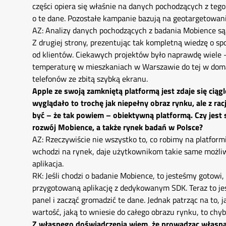
części opiera się właśnie na danych pochodzących z te
o te dane. Pozostałe kampanie bazują na geotargetowa
AZ: Analizy danych pochodzących z badania Mobience są 
Z drugiej strony, prezentując tak kompletną wiedzę o sp
od klientów. Ciekawych projektów było naprawdę wiele 
temperaturę w mieszkaniach w Warszawie do tej w dom
telefonów ze zbitą szybką ekranu.
Apple ze swoją zamkniętą platformą jest zdaje się ciąg
wyglądało to trochę jak niepełny obraz rynku, ale z r
być – że tak powiem – obiektywną platformą. Czy jest s
rozwój Mobience, a także rynek badań w Polsce?
AZ: Rzeczywiście nie wszystko to, co robimy na platform
wchodzi na rynek, daje użytkownikom takie same możliwo
aplikacja.
RK: Jeśli chodzi o badanie Mobience, to jesteśmy gotowi
przygotowaną aplikację z dedykowanym SDK. Teraz to jes
panel i zacząć gromadzić te dane. Jednak patrząc na to, 
wartość, jaką to wniesie do całego obrazu rynku, to chyb
Z własnego doświadczenia wiem, że prowadząc własną