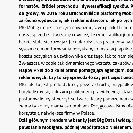
formatów, źródeł przychodu i dywersyfikacji zysków. Pa
do głowy. W 2016 roku uruchomiliście platformę Mobi
zarówno wydawcom, jak i reklamodawcom. Jak po tych 
RK: Mobigate jest naszym najważniejszym produktem re
naszą sprzedaż. Uważamy również, że rynek aplikacji or
będzie stale się rozwijał. Jednak cały czas pracujemy 
system do monitorowania pozyskanych instalacji aplikac
kosztu pozyskania użytkownika oraz tego, jak to nam się 
Zwłaszcza w dobie tak dynamicznego wzrostu zakupów w
Happy Pixel do z kolei brand pomagający agencjom, 
reklamowych. Czy to się sprawdziło czy jest zapotrzeb
RK: Tak, to jest produkt, który powstał trochę przypadki
borykaliśmy się z dużym problemem prawidłowego działa
postanowiliśmy stworzyć software, który pomoże nam sz
że nie tylko my mamy ten problem. Przygotowaliśmy ofer
korzystają największe firmy w Polsce.
Dziś głównym trendem w branży jest Big Data i widzę,
powołanie Mobigate, później współpraca z Nielsenem. J