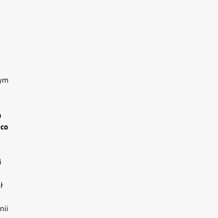
zym
m
 co
i
ł
nii