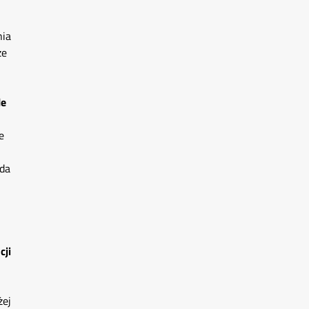
nia
ze
le
e
 da
cji
żej