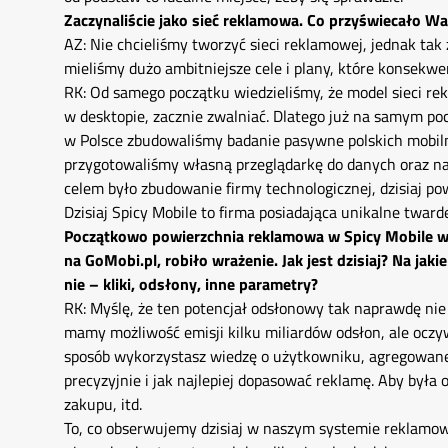
Zaczynaliście jako sieć reklamowa. Co przyświecało W
AZ: Nie chcieliśmy tworzyć sieci reklamowej, jednak tak
mieliśmy dużo ambitniejsze cele i plany, które konsekwe
RK: Od samego początku wiedzieliśmy, że model sieci rek
w desktopie, zacznie zwalniać. Dlatego już na samym po
w Polsce zbudowaliśmy badanie pasywne polskich mobiln
przygotowaliśmy własną przeglądarkę do danych oraz n
celem było zbudowanie firmy technologicznej, dzisiaj powi
Dzisiaj Spicy Mobile to firma posiadająca unikalne twar
Początkowo powierzchnia reklamowa w Spicy Mobile wy
na GoMobi.pl, robiło wrażenie. Jak jest dzisiaj? Na jaki
nie – kliki, odsłony, inne parametry?
RK: Myślę, że ten potencjał odsłonowy tak naprawdę ni
mamy możliwość emisji kilku miliardów odsłon, ale oczywi
sposób wykorzystasz wiedzę o użytkowniku, agregowane 
precyzyjnie i jak najlepiej dopasować reklamę. Aby był
zakupu, itd.
To, co obserwujemy dzisiaj w naszym systemie reklamo