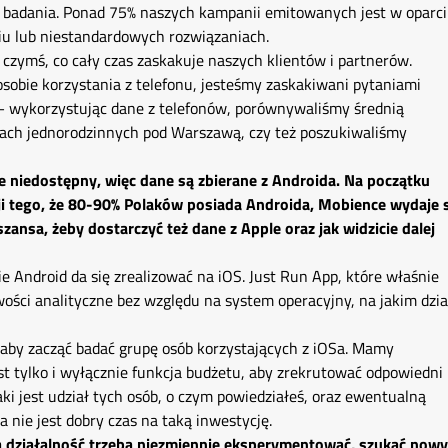
go badania. Ponad 75% naszych kampanii emitowanych jest w oparc
niu lub niestandardowych rozwiązaniach.
czymś, co cały czas zaskakuje naszych klientów i partnerów.
osobie korzystania z telefonu, jesteśmy zaskakiwani pytaniami
– wykorzystując dane z telefonów, porównywaliśmy średnią
ach jednorodzinnych pod Warszawą, czy też poszukiwaliśmy
le niedostępny, więc dane są zbierane z Androida. Na początku
acji tego, że 80-90% Polaków posiada Androida, Mobience wydaje 
zansa, żeby dostarczyć też dane z Apple oraz jak widzicie dalej
ie Android da się zrealizować na iOS. Just Run App, które właśnie
ści analityczne bez względu na system operacyjny, na jakim dzia
, aby zacząć badać grupę osób korzystających z iOSa. Mamy
t tylko i wyłącznie funkcja budżetu, aby zrekrutować odpowiedni
jaki jest udział tych osób, o czym powiedziałeś, oraz ewentualną
a nie jest dobry czas na taką inwestycję.
 działalność trzeba niezmiennie eksperymentować, szukać now