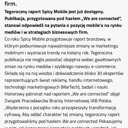
firm.
Tegoroczny raport Spicy Mobile jest już dostępny.
Publikacja, przygotowana pod hasłem „We are connected”,
stanowi odpowiedź na pytania o pozycję mobile’a na rynku
mediów i w strategiach biznesowych firm.
Co roku Spicy Mobile przygotowuje raport branżowy, w
którym podsumowuje najważniejsze zmiany w marketingu
mobilnym i wyznacza trendy na kolejny rok. Tegoroczna
publikacja nie mogła pozostać obojętna wobec gwałtownych
zmian na rynku mediów i szybkiego rozwoju e-commerce.
Składa się na nią wiedza i doświadczenie blisko 30 ekspertów
reprezentujących świat reklamy, handlu internetowego,
technologii marketingowych (MarTech), badań i nauki.
Honorowy patronat nad raportem „We are connected” objął
Związek Pracodawców Branży Internetowej IAB Polska.
„Wydarzenia z początku roku przyspieszyły transformację
cyfrową. Aby oddać charakter tej zmiany, tegoroczny raport
przygotowaliśmy pod hasłem
We are connected
. Pokazujemy
w nim, jak konsumenci korzystają z różnych urządzeń, jak