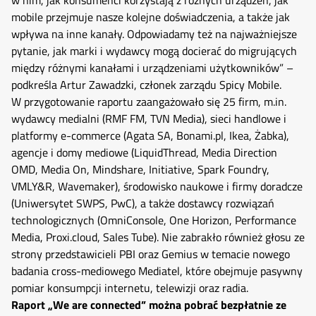
mobile przejmuje nasze kolejne doświadczenia, a także jak
wpływa na inne kanały. Odpowiadamy też na najważniejsze
pytanie, jak marki i wydawcy mogą docierać do migrujących
między różnymi kanałami i urządzeniami użytkowników” –
podkreśla Artur Zawadzki, członek zarządu Spicy Mobile.
W przygotowanie raportu zaangażowało się 25 firm, m.in.
wydawcy medialni (RMF FM, TVN Media), sieci handlowe i
platformy e-commerce (Agata SA, Bonami.pl, Ikea, Żabka),
agencje i domy mediowe (LiquidThread, Media Direction
OMD, Media On, Mindshare, Initiative, Spark Foundry,
VMLY&R, Wavemaker), środowisko naukowe i firmy doradcze
(Uniwersytet SWPS, PwC), a także dostawcy rozwiązań
technologicznych (OmniConsole, One Horizon, Performance
Media, Proxi.cloud, Sales Tube). Nie zabrakło również głosu ze
strony przedstawicieli PBI oraz Gemius w temacie nowego
badania cross-mediowego Mediatel, które obejmuje pasywny
pomiar konsumpcji internetu, telewizji oraz radia.
Raport „We are connected” można pobrać bezpłatnie ze